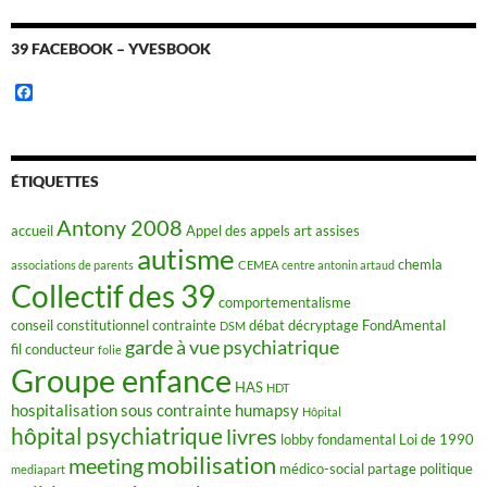
39 FACEBOOK – YVESBOOK
F
a
c
e
b
o
ÉTIQUETTES
o
k
Antony 2008
accueil
Appel des appels
art
assises
autisme
chemla
associations de parents
CEMEA
centre antonin artaud
Collectif des 39
comportementalisme
conseil constitutionnel
contrainte
débat
décryptage FondAmental
DSM
garde à vue psychiatrique
fil conducteur
folie
Groupe enfance
HAS
HDT
hospitalisation sous contrainte
humapsy
Hôpital
hôpital psychiatrique
livres
lobby fondamental
Loi de 1990
mobilisation
meeting
médico-social
partage
politique
mediapart