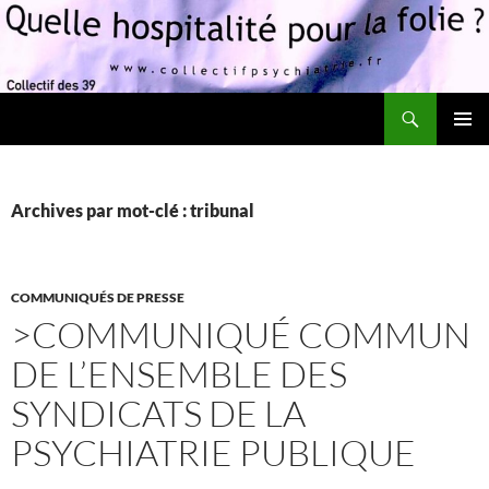
Recherche
Quelle hospitalité pour la folie?
ALLER
MENU
AU
PRINCI
CONTENU
Archives par mot-clé : tribunal
COMMUNIQUÉS DE PRESSE
>COMMUNIQUÉ COMMUN
DE L’ENSEMBLE DES
SYNDICATS DE LA
PSYCHIATRIE PUBLIQUE