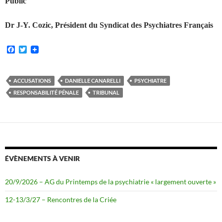
Public
Dr J-Y. Cozic, Président du Syndicat des Psychiatres Français
F
T
a
w
c
i
e
t
b
t
ACCUSATIONS
DANIELLE CANARELLI
PSYCHIATRE
o
e
RESPONSABILITÉ PÉNALE
TRIBUNAL
o
r
k
ÉVÈNEMENTS À VENIR
20/9/2026 – AG du Printemps de la psychiatrie « largement ouverte »
12-13/3/27 – Rencontres de la Criée