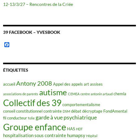
12-13/3/27 – Rencontres de la Criée
39 FACEBOOK – YVESBOOK
F
a
c
e
b
o
ÉTIQUETTES
o
k
Antony 2008
accueil
Appel des appels
art
assises
autisme
chemla
associations de parents
CEMEA
centre antonin artaud
Collectif des 39
comportementalisme
conseil constitutionnel
contrainte
débat
décryptage FondAmental
DSM
garde à vue psychiatrique
fil conducteur
folie
Groupe enfance
HAS
HDT
hospitalisation sous contrainte
humapsy
Hôpital