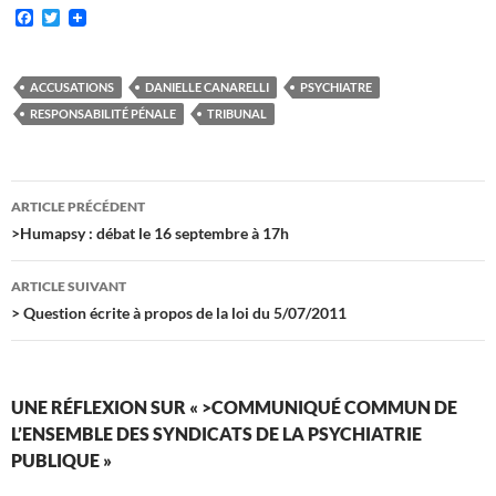
F
T
a
w
c
i
e
t
b
t
ACCUSATIONS
DANIELLE CANARELLI
PSYCHIATRE
o
e
RESPONSABILITÉ PÉNALE
TRIBUNAL
o
r
k
Navigation
ARTICLE PRÉCÉDENT
des
>Humapsy : débat le 16 septembre à 17h
articles
ARTICLE SUIVANT
> Question écrite à propos de la loi du 5/07/2011
UNE RÉFLEXION SUR « >COMMUNIQUÉ COMMUN DE
L’ENSEMBLE DES SYNDICATS DE LA PSYCHIATRIE
PUBLIQUE »