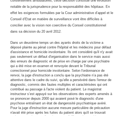
consentement ambulatoires, cette décision constitue une évolution
notable de la jurisprudence pour la responsabilité des hôpitaux. En
effet les exigences formulées par la Cour administrative d’appel et le
Conseil d’Etat en matière de surveillance vont être difficiles à
concilier avec la vision non coercitive du Conseil constitutionnel
dans sa décision du 20 avril 2012.
Dans un deuxième temps un des ayants droits de la victime a
déposé plainte au pénal contre l'hôpital et les médecins pour défaut
d'assistance et homicide involontaire. Ils ont considéré qu'il n'y avait
pas seulement un défaut d'organisation dans le service mais aussi
des erreurs de diagnostic et de prise en charge par une psychiatre
qui a été mise en examen et renvoyée devant le Tribunal
correctionnel pour homicide involontaire. Selon l'ordonnance de
renvoi, la juge d'instruction a conclu que la psychiatre n’a pas été
attentive dans le cadre du suivi, qu’elle a persévéré dans l'erreur de
diagnostic, commis des fautes multiples et caractérisées qui ont
contribué au passage à l'acte violent du patient. Le magistrat
instructeur s’est appuyé sur les observations des experts amenés à
se prononcer depuis 2000 qui avaient posé le diagnostic d'une
psychose entraînant un état de dangerosité psychiatrique avéré.
Pour la juge d'instruction aucune mesure particulière de précaution
n'avait été prise après les fuites du patient alors qu'il se trouvait