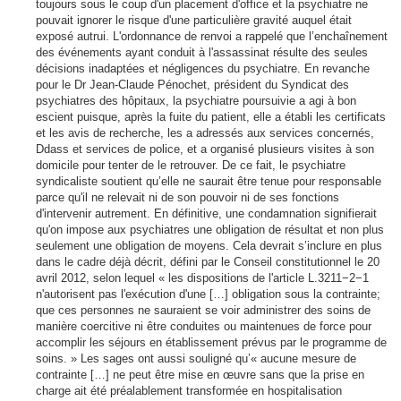
toujours sous le coup d'un placement d'office et la psychiatre ne
pouvait ignorer le risque d'une particulière gravité auquel était
exposé autrui. L'ordonnance de renvoi a rappelé que l’enchaînement
des événements ayant conduit à l'assassinat résulte des seules
décisions inadaptées et négligences du psychiatre. En revanche
pour le Dr Jean-Claude Pénochet, président du Syndicat des
psychiatres des hôpitaux, la psychiatre poursuivie a agi à bon
escient puisque, après la fuite du patient, elle a établi les certificats
et les avis de recherche, les a adressés aux services concernés,
Ddass et services de police, et a organisé plusieurs visites à son
domicile pour tenter de le retrouver. De ce fait, le psychiatre
syndicaliste soutient qu’elle ne saurait être tenue pour responsable
parce qu'il ne relevait ni de son pouvoir ni de ses fonctions
d'intervenir autrement. En définitive, une condamnation signifierait
qu'on impose aux psychiatres une obligation de résultat et non plus
seulement une obligation de moyens. Cela devrait s’inclure en plus
dans le cadre déjà décrit, défini par le Conseil constitutionnel le 20
avril 2012, selon lequel « les dispositions de l'article L.3211−2−1
n'autorisent pas l'exécution d'une […] obligation sous la contrainte;
que ces personnes ne sauraient se voir administrer des soins de
manière coercitive ni être conduites ou maintenues de force pour
accomplir les séjours en établissement prévus par le programme de
soins. » Les sages ont aussi souligné qu’« aucune mesure de
contrainte […] ne peut être mise en œuvre sans que la prise en
charge ait été préalablement transformée en hospitalisation