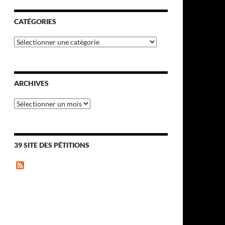
CATÉGORIES
Catégories
ARCHIVES
Archives
39 SITE DES PÉTITIONS
F
e
e
d