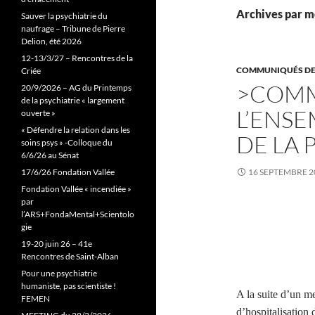
Archives par mo
Sauver la psychiatrie du
naufrage – Tribune de Pierre
Delion, été 2026
12-13/3/27 – Rencontres de la
COMMUNIQUÉS DE
Criée
>COM
20/9/2026 – AG du Printemps
de la psychiatrie « largement
L’ENSE
ouverte »
« Défendre la relation dans les
DE LA 
soins psys » -Colloque du
6/6/26 au Sénat
17/6/26 Fondation Vallée
16 SEPTEMBRE 2
Fondation Vallée « incendiée »
par
l’ARS+FondaMental+Scientolo
gie
19-20 juin 26 – 41e
Rencontres de Saint-Alban
Pour une psychiatrie
humaniste, pas scientiste !
A la suite d’un m
FEMEN
d’hospitalisation 