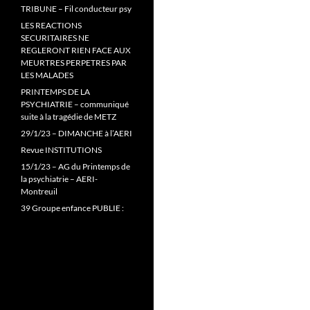
TRIBUNE – Fil conducteur psy
LES REACTIONS
SECURITAIRES NE
REGLERONT RIEN FACE AUX
MEURTRES PERPETRES PAR
LES MALADES
PRINTEMPS DE LA
PSYCHIATRIE – communiqué
suite à la tragédie de METZ
29/1/23 – DIMANCHE à l’AERI
Revue INSTITUTIONS
15/1/23 – AG du Printemps de
la psychiatrie – AERI-
Montreuil
39 Groupe enfance PUBLIE :