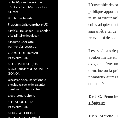
collectif pour l’avenir des
L’ensemble des syn
hôpitaux Saint Maurice et les
publique apporte 
Murets
faute ni erreur mé
UBER-Psy, la suite
Praticiens à diplome hors-UE
soins adaptés et 
Mathieu Bellahsen – « Sanction
saurait être tenue
disciplinaire déguisée »
relevait ni de son
Madame Charlotte
Parmentier-Lecocq …
Les syndicats de 
GROUPE DE TRAVAIL
vouloir mettre en 
PSYCHIATRIE
exigeant d’eux un
NEUROSCIENCE, UN
DISCOURS NEOLIBERAL – F.
domaine où la préd
GONON
nombreux autres in
Une grande cause nationale
concernés.
préalable à celle de la santé
mentale : la démocratie
Débat sous le chêne
Dr J-C. Pénochet
SITUATION DE LA
Hôpitaux
PSYCHIATRIE
NOUVEAU FRONT
Dr A. Mercuel, P
POPULAIRE – APPEL du