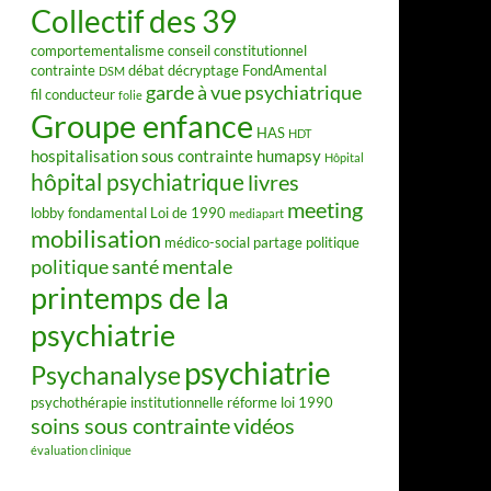
Collectif des 39
comportementalisme
conseil constitutionnel
contrainte
débat
décryptage FondAmental
DSM
garde à vue psychiatrique
fil conducteur
folie
Groupe enfance
HAS
HDT
hospitalisation sous contrainte
humapsy
Hôpital
hôpital psychiatrique
livres
meeting
lobby fondamental
Loi de 1990
mediapart
mobilisation
médico-social
partage
politique
politique santé mentale
printemps de la
psychiatrie
psychiatrie
Psychanalyse
psychothérapie institutionnelle
réforme loi 1990
soins sous contrainte
vidéos
évaluation clinique