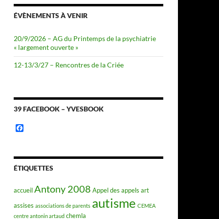
ÉVÈNEMENTS À VENIR
20/9/2026 – AG du Printemps de la psychiatrie
« largement ouverte »
12-13/3/27 – Rencontres de la Criée
39 FACEBOOK – YVESBOOK
F
a
c
e
b
o
ÉTIQUETTES
o
k
Antony 2008
accueil
Appel des appels
art
autisme
assises
associations de parents
CEMEA
chemla
centre antonin artaud