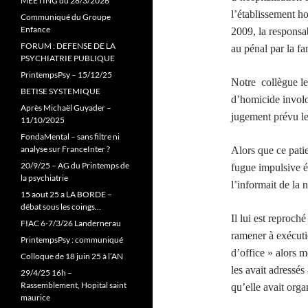
MEETING du 28/3/2026
l’établissement ho
Communiqué du Groupe
Enfance
2009, la responsab
FORUM : DEFENSE DE LA
au pénal par la fa
PSYCHIATRIE PUBLIQUE
PrintempsPsy – 15/12/25
Notre collègue le
BETISE SYSTEMIQUE
d’homicide involo
Après Michaël Guyader –
jugement prévu l
11/10/2025
FondaMental – sans filtre ni
analyse sur FranceInter ?
Alors que ce patie
20/9/25 – AG du Printemps de
fugue impulsive é
la psychiatrie
l’informait de la 
15 aout 25 a LA BORDE –
débat sous les coings…
Il lui est reproch
FIAC 6-7/3/26 Landernerau
ramener à exécuti
PrintempsPsy : communiqué
d’office » alors m
Colloque de 18 juin 25 à l’AN
les avait adressé
29/4/25 16h –
Rassemblement, Hopital saint
qu’elle avait orga
maurice