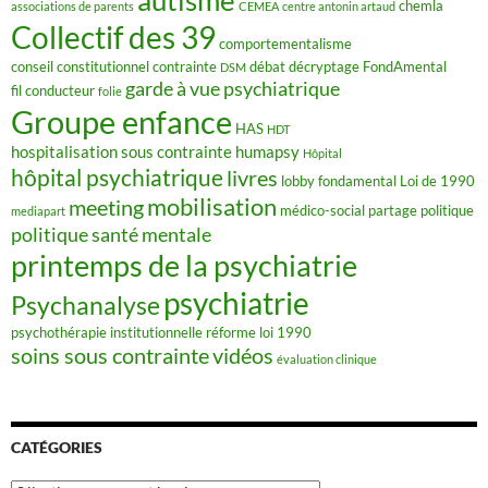
chemla
associations de parents
CEMEA
centre antonin artaud
Collectif des 39
comportementalisme
conseil constitutionnel
contrainte
débat
décryptage FondAmental
DSM
garde à vue psychiatrique
fil conducteur
folie
Groupe enfance
HAS
HDT
hospitalisation sous contrainte
humapsy
Hôpital
hôpital psychiatrique
livres
lobby fondamental
Loi de 1990
mobilisation
meeting
médico-social
partage
politique
mediapart
politique santé mentale
printemps de la psychiatrie
psychiatrie
Psychanalyse
psychothérapie institutionnelle
réforme loi 1990
soins sous contrainte
vidéos
évaluation clinique
CATÉGORIES