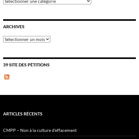
Catégories
ARCHIVES
Archives
39 SITE DES PÉTITIONS
F
e
e
d
ARTICLES RÉCENTS
CMPP – Non à la culture d’effacement