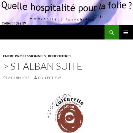
Recherche
Quelle hospitalité pour la folie?
ALLER
MENU
AU
PRINCI
CONTENU
ENTRE PROFESSIONNELS
,
RENCONTRES
> ST ALBAN SUITE
24 JUIN 2015
COLLECTIF39