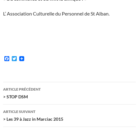
L’ Association Culturelle du Personnel de St Alban.
F
T
a
w
c
i
e
t
b
t
o
e
Navigation
o
r
ARTICLE PRÉCÉDENT
k
des
> STOP DSM
articles
ARTICLE SUIVANT
> Les 39 à Jazz in Marciac 2015