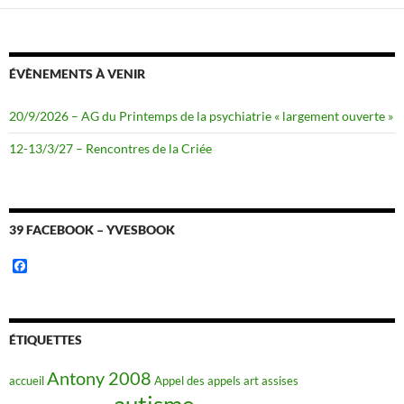
ÉVÈNEMENTS À VENIR
20/9/2026 – AG du Printemps de la psychiatrie « largement ouverte »
12-13/3/27 – Rencontres de la Criée
39 FACEBOOK – YVESBOOK
F
a
c
e
b
o
ÉTIQUETTES
o
k
Antony 2008
accueil
Appel des appels
art
assises
autisme