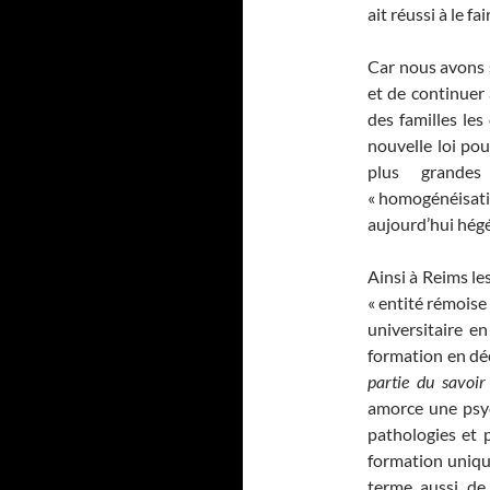
ait réussi à le fai
Car nous avons s
et de continuer 
des familles les
nouvelle loi po
plus grande
« homogénéisatio
aujourd’hui hégé
Ainsi à Reims l
« entité rémoise
universitaire e
formation en dé
partie du savoir
amorce une psych
pathologies et 
formation uniqu
terme aussi de