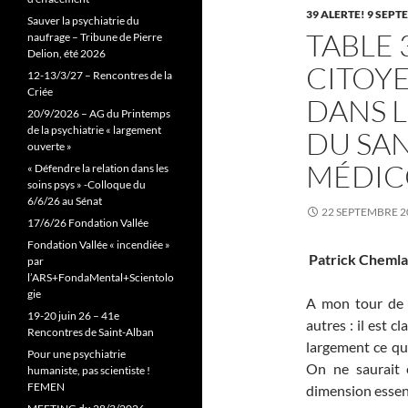
39 ALERTE! 9 SEPT
Sauver la psychiatrie du
TABLE 
naufrage – Tribune de Pierre
Delion, été 2026
CITOYE
12-13/3/27 – Rencontres de la
Criée
DANS L
20/9/2026 – AG du Printemps
de la psychiatrie « largement
DU SAN
ouverte »
MÉDIC
« Défendre la relation dans les
soins psys » -Colloque du
6/6/26 au Sénat
22 SEPTEMBRE 2
17/6/26 Fondation Vallée
Fondation Vallée « incendiée »
Patrick Chem
par
l’ARS+FondaMental+Scientolo
gie
A mon tour de p
19-20 juin 26 – 41e
autres : il est c
Rencontres de Saint-Alban
largement ce qui
Pour une psychiatrie
On ne saurait e
humaniste, pas scientiste !
FEMEN
dimension essent