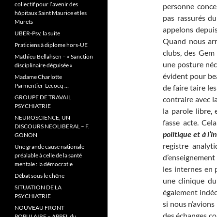
collectif pour l’avenir des
personne concer
hôpitaux Saint Maurice et les
pas rassurés du
Murets
appelons depuis
UBER-Psy, la suite
Quand nous arri
Praticiens à diplome hors-UE
clubs, des Gem e
Mathieu Bellahsen – « Sanction
une posture néce
disciplinaire déguisée »
évident pour bea
Madame Charlotte
Parmentier-Lecocq …
de faire taire l
GROUPE DE TRAVAIL
contraire avec 
PSYCHIATRIE
la parole libre,
NEUROSCIENCE, UN
fasse acte. Cel
DISCOURS NEOLIBERAL – F.
politique et à l’
GONON
registre analyt
Une grande cause nationale
préalable à celle de la santé
d’enseignement 
mentale : la démocratie
les internes en
Débat sous le chêne
une clinique du
SITUATION DE LA
également indéce
PSYCHIATRIE
si nous n’avions
NOUVEAU FRONT
des échanges con
POPULAIRE – APPEL du