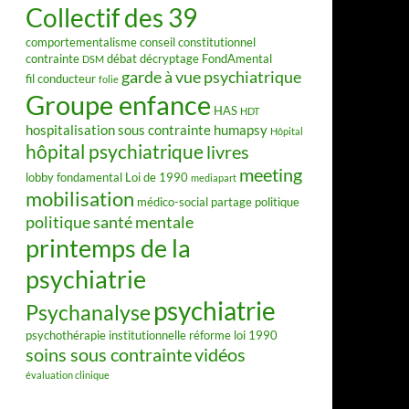
Collectif des 39
comportementalisme
conseil constitutionnel
contrainte
débat
décryptage FondAmental
DSM
garde à vue psychiatrique
fil conducteur
folie
Groupe enfance
HAS
HDT
hospitalisation sous contrainte
humapsy
Hôpital
hôpital psychiatrique
livres
meeting
lobby fondamental
Loi de 1990
mediapart
mobilisation
médico-social
partage
politique
politique santé mentale
printemps de la
psychiatrie
psychiatrie
Psychanalyse
psychothérapie institutionnelle
réforme loi 1990
soins sous contrainte
vidéos
évaluation clinique