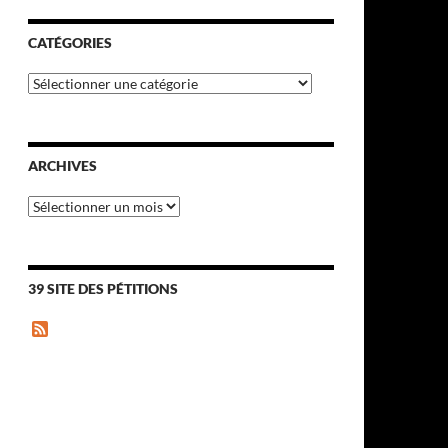
CATÉGORIES
Catégories
ARCHIVES
Archives
39 SITE DES PÉTITIONS
F
e
e
d