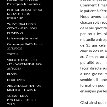
Printemps de la psychiatrie
Comment l’imagi
PETITION DE SOUTIEN AU
le patient à n’êt
NOUVEAU FRONT
Nous avons au c
POPULAIRE
chacun soit reco
24-25/5/2024 ASSISES
de la vie quotid
CITOYENNES DU SOIN
PSYCHIQUE
par tous les bi
La ferme ou je t’enferme !
mutuelle entre p
Communiqué DARMANIN –
de 35 ans cela
22/12/2023
chacun des lieux
TOLTEN
au Gem et au Ce
VIDEO DE LA JOURNEE
pluralité est i
« L’ENFANCE MISE AU PAS »
façon directe sur
29/1/2023
à une grosse m
BLOGS
semble-t-il un
DEUX LIVRES
formation pour 
ABOLIR LA CONTENTION –
MATHIEU BELLAHSEN
enseigner par les
15/8/23 – DE LA
PSYCHIATRIE SOUS LE
C’est ainsi que 
TILLEUL