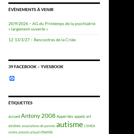
ÉVÈNEMENTS À VENIR
20/9/2026 – AG du Printemps de la psychiatrie
« largement ouverte »
12-13/3/27 – Rencontres de la Criée
39 FACEBOOK – YVESBOOK
F
a
c
e
b
o
ÉTIQUETTES
o
k
Antony 2008
accueil
Appel des appels
art
autisme
assises
associations de parents
CEMEA
chemla
centre antonin artaud