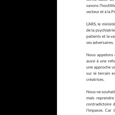
savons l’hostili
secteur et à la 
L’ARS, le minist
de la psychiatri
patients et la va
ses adversaires.
Nous appelons d
aussi à une refo
une approche uni
sur le terrain e
créatrices.
Nous ne souhait
mais reprendre 
contradictoire d
l’impasse. Car i