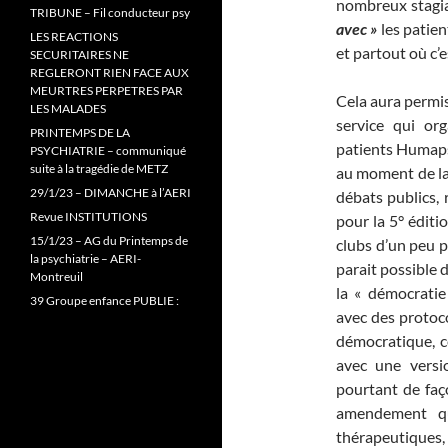
nombreux stagia
TRIBUNE – Fil conducteur psy
avec »
les patien
LES REACTIONS
et partout où c’e
SECURITAIRES NE
REGLERONT RIEN FACE AUX
MEURTRES PERPETRES PAR
Cela aura permis
LES MALADES
service qui org
PRINTEMPS DE LA
patients Humap
PSYCHIATRIE – communiqué
suite à la tragédie de METZ
au moment de la 
29/1/23 – DIMANCHE à l’AERI
débats publics, 
Revue INSTITUTIONS
pour la 5° éditi
15/1/23 – AG du Printemps de
clubs d’un peu p
la psychiatrie – AERI-
parait possible d
Montreuil
la « démocratie
39 Groupe enfance PUBLIE :
avec des protoco
démocratique, c
avec une versio
pourtant de faç
amendement qu
thérapeutiques, 