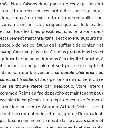
née. Nous faisons donc partie de ceux qui ne sont
 tout et qui récusent cet ordre des choses, et nous
 longtemps à un réveil, mieux à une remobilisation.
vons à tenir un cap thérapeutique par le biais des
t par tous les biais possibles, nous le faisons dans
ssairement militante, tant il est devenu aujourd’hui
ucoup de nos collègues qu’il suffisait de contenir et
es symptômes au plus vite. Or nous prétendons l’exact
la primauté que nous donnons à la dignité humaine, à
 et surtout à une parole qui soit prise en compte et
a dans son double versant,
sa double aliénation, au
inconscient freudien
. Nous parlons à un moment où ce
ique se trouve rejeté par beaucoup, voire interdit
comme à Reims en fac de psycho et maintenant pour
 psychiatrie empêchés un temps de venir se former à
 transfert au centre Antonin Artaud. Mais il serait
nt de se contenter de cette logique de l’inconscient,
 pas le souci en même temps de la libre association et
crets dans nos collectifs entre patients et soignants.