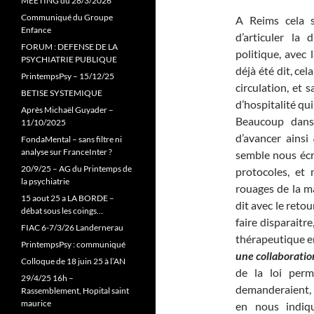
MEETING du 28/3/2026
Communiqué du Groupe
A Reims cela s
Enfance
d’articuler la
FORUM : DEFENSE DE LA
politique, avec
PSYCHIATRIE PUBLIQUE
déjà été dit, cel
PrintempsPsy – 15/12/25
circulation, et
BETISE SYSTEMIQUE
d’hospitalité qui
Après Michaël Guyader –
Beaucoup dans 
11/10/2025
d’avancer ainsi
FondaMental – sans filtre ni
analyse sur FranceInter ?
semble nous écr
20/9/25 – AG du Printemps de
protocoles, et
la psychiatrie
rouages de la m
15 aout 25 a LA BORDE –
dit avec le reto
débat sous les coings…
faire disparaitre
FIAC 6-7/3/26 Landernerau
thérapeutique en
PrintempsPsy : communiqué
une collaboratio
Colloque de 18 juin 25 à l’AN
de la loi perm
29/4/25 16h –
demanderaient, e
Rassemblement, Hopital saint
maurice
en nous indiq