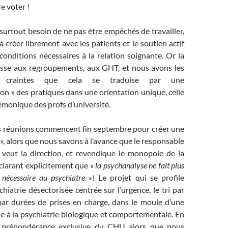
re voter !
urtout besoin de ne pas être empêchés de travailler,
à créer librement avec les patients et le soutien actif
 conditions nécessaires à la relation soignante. Or la
usse aux regroupements, aux GHT, et nous avons les
s craintes que cela se traduise par une
n » des pratiques dans une orientation unique, celle
monique des profs d’université.
es réunions commencent fin septembre pour créer une
 », alors que nous savons à l’avance que le responsable
n veut la direction, et revendique le monopole de la
clarant explicitement que
« la psychanalyse ne fait plus
 nécessaire au psychiatre »!
Le projet qui se profile
iatrie désectorisée centrée sur l’urgence, le tri par
par durées de prises en charge, dans le moule d’une
e à la psychiatrie biologique et comportementale. En
 prépondérance exclusive du CHU alors que nous