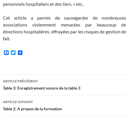
personnels hospitaliers et des tiers. » etc..
Cet article a permis de sauvegarder de nombreuses
associations violemment menacées par beaucoup de
directions hospitalières, effrayées par les risques de gestion de
fait.
F
T
a
w
c
i
e
t
b
t
o
e
Navigation
o
r
ARTICLE PRÉCÉDENT
k
des
Table 3: Enregistrement sonore de la table 3
articles
ARTICLE SUIVANT
Table 2: A propos de la formation