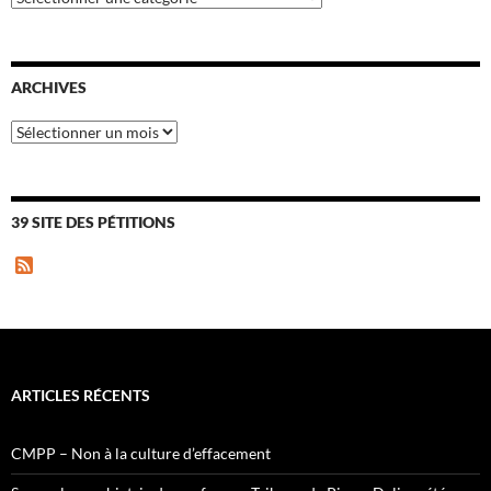
ARCHIVES
Archives
39 SITE DES PÉTITIONS
F
e
e
d
ARTICLES RÉCENTS
CMPP – Non à la culture d’effacement