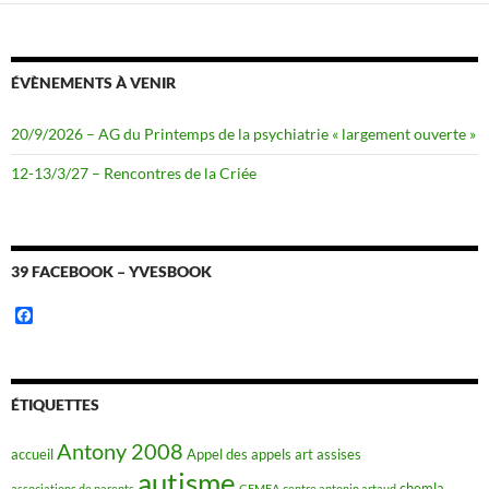
ÉVÈNEMENTS À VENIR
20/9/2026 – AG du Printemps de la psychiatrie « largement ouverte »
12-13/3/27 – Rencontres de la Criée
39 FACEBOOK – YVESBOOK
F
a
c
e
b
o
ÉTIQUETTES
o
k
Antony 2008
accueil
Appel des appels
art
assises
autisme
chemla
associations de parents
CEMEA
centre antonin artaud