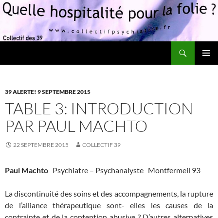
Recherche
Quelle hospitalité pour la folie?
ALLER
MENU
AU
PRINCI
CONTENU
39 ALERTE! 9 SEPTEMBRE 2015
TABLE 3: INTRODUCTION
PAR PAUL MACHTO
22 SEPTEMBRE 2015
COLLECTIF 39
Paul Machto
Psychiatre – Psychanalyste Montfermeil 93
La discontinuité des soins et des accompagnements, la rupture
de l’alliance thérapeutique sont- elles les causes de la
contrainte et de la contention abusive ? D’autres alternatives