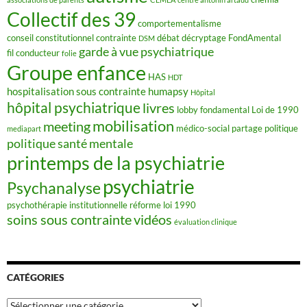
Collectif des 39
comportementalisme
conseil constitutionnel
contrainte
débat
décryptage FondAmental
DSM
garde à vue psychiatrique
fil conducteur
folie
Groupe enfance
HAS
HDT
hospitalisation sous contrainte
humapsy
Hôpital
hôpital psychiatrique
livres
lobby fondamental
Loi de 1990
mobilisation
meeting
médico-social
partage
politique
mediapart
politique santé mentale
printemps de la psychiatrie
psychiatrie
Psychanalyse
psychothérapie institutionnelle
réforme loi 1990
soins sous contrainte
vidéos
évaluation clinique
CATÉGORIES
Catégories