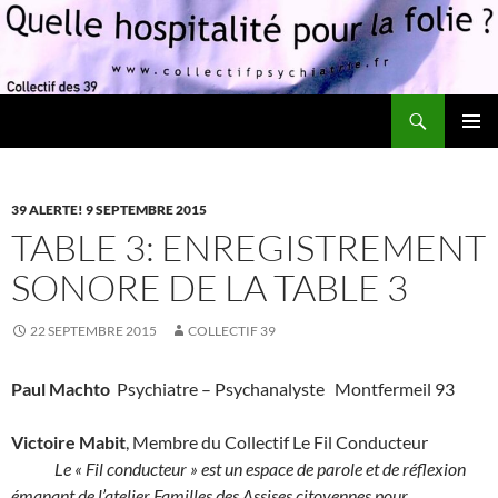
Recherche
Quelle hospitalité pour la folie?
ALLER
MENU
AU
PRINCI
CONTENU
39 ALERTE! 9 SEPTEMBRE 2015
TABLE 3: ENREGISTREMENT
SONORE DE LA TABLE 3
22 SEPTEMBRE 2015
COLLECTIF 39
Paul Machto
Psychiatre – Psychanalyste Montfermeil 93
Victoire Mabit
, Membre du Collectif Le Fil Conducteur
Le « Fil conducteur » est un espace de parole et de réflexion
émanant de l’atelier Familles des Assises citoyennes pour