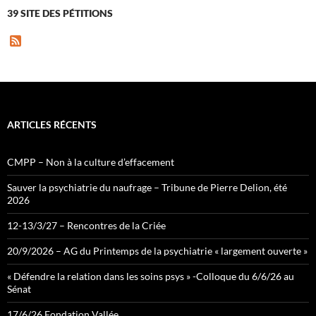
39 SITE DES PÉTITIONS
F
e
e
d
ARTICLES RÉCENTS
CMPP – Non à la culture d’effacement
Sauver la psychiatrie du naufrage – Tribune de Pierre Delion, été
2026
12-13/3/27 – Rencontres de la Criée
20/9/2026 – AG du Printemps de la psychiatrie « largement ouverte »
« Défendre la relation dans les soins psys » -Colloque du 6/6/26 au
Sénat
17/6/26 Fondation Vallée