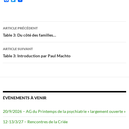
a
w
c
i
e
t
b
t
o
e
Navigation
o
r
ARTICLE PRÉCÉDENT
k
des
Table 3: Du côté des familles…
articles
ARTICLE SUIVANT
Table 3: Introduction par Paul Machto
ÉVÈNEMENTS À VENIR
20/9/2026 – AG du Printemps de la psychiatrie « largement ouverte »
12-13/3/27 – Rencontres de la Criée