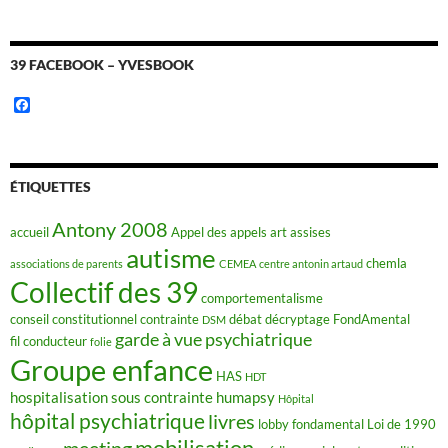
39 FACEBOOK – YVESBOOK
F
a
c
e
b
o
ÉTIQUETTES
o
k
Antony 2008
accueil
Appel des appels
art
assises
autisme
chemla
associations de parents
CEMEA
centre antonin artaud
Collectif des 39
comportementalisme
conseil constitutionnel
contrainte
débat
décryptage FondAmental
DSM
garde à vue psychiatrique
fil conducteur
folie
Groupe enfance
HAS
HDT
hospitalisation sous contrainte
humapsy
Hôpital
hôpital psychiatrique
livres
lobby fondamental
Loi de 1990
mobilisation