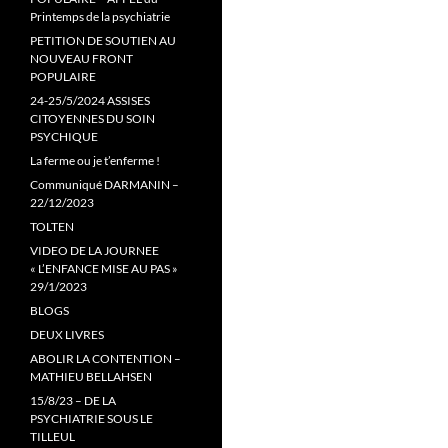
Printemps de la psychiatrie
PETITION DE SOUTIEN AU
NOUVEAU FRONT
POPULAIRE
24-25/5/2024 ASSISES
CITOYENNES DU SOIN
PSYCHIQUE
La ferme ou je t’enferme !
Communiqué DARMANIN –
22/12/2023
TOLTEN
VIDEO DE LA JOURNEE
« L’ENFANCE MISE AU PAS »
29/1/2023
BLOGS
DEUX LIVRES
ABOLIR LA CONTENTION –
MATHIEU BELLAHSEN
15/8/23 – DE LA
PSYCHIATRIE SOUS LE
TILLEUL