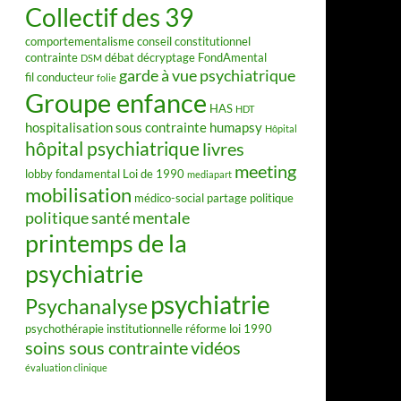
Collectif des 39
comportementalisme
conseil constitutionnel
contrainte
débat
décryptage FondAmental
DSM
garde à vue psychiatrique
fil conducteur
folie
Groupe enfance
HAS
HDT
hospitalisation sous contrainte
humapsy
Hôpital
hôpital psychiatrique
livres
meeting
lobby fondamental
Loi de 1990
mediapart
mobilisation
médico-social
partage
politique
politique santé mentale
printemps de la
psychiatrie
psychiatrie
Psychanalyse
psychothérapie institutionnelle
réforme loi 1990
soins sous contrainte
vidéos
évaluation clinique