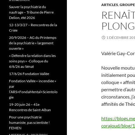
ARTICLES
,
GROUPE
Sauver la psychiatrie du
RENAÎT
naufrage – Tribune de Pierre
Delion, été 2026
PLONG
12-13/3/27 – Rencontres de la
Criée
20/9/2026 – AG du Printemps
1 DÉCEMBRE 20
de la psychiatrie « largement
ouverte »
Valérie Gay-C
« Défendre la relation dans les
soins psys » -Colloque du
6/6/26 au Sénat
Nouvelle mouture
17/6/26 Fondation Vallée
initialement pou
Fondation Vallée « incendiée »
colloque « affin
par
permettre d’autr
l’ARS+FondaMental+Scientolo
circonstances, j’
gie
affinités de Théo
19-20 juin 26 – 41e
Rencontres de Saint-Alban
Pour une psychiatrie
https://blogs.me
humaniste, pas scientiste !
corajoud/blog/1
FEMEN