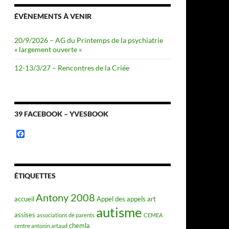
ÉVÈNEMENTS À VENIR
20/9/2026 – AG du Printemps de la psychiatrie
« largement ouverte »
12-13/3/27 – Rencontres de la Criée
39 FACEBOOK – YVESBOOK
F
a
c
e
b
o
ÉTIQUETTES
o
k
Antony 2008
accueil
Appel des appels
art
autisme
assises
associations de parents
CEMEA
chemla
centre antonin artaud