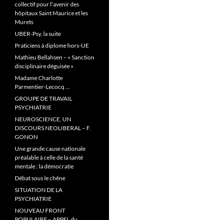
collectif pour l’avenir des
hôpitaux Saint Maurice et les
Murets
UBER-Psy, la suite
Praticiens à diplome hors-UE
Mathieu Bellahsen – « Sanction
disciplinaire déguisée »
Madame Charlotte
Parmentier-Lecocq …
GROUPE DE TRAVAIL
PSYCHIATRIE
NEUROSCIENCE, UN
DISCOURS NEOLIBERAL – F.
GONON
Une grande cause nationale
préalable à celle de la santé
mentale : la démocratie
Débat sous le chêne
SITUATION DE LA
PSYCHIATRIE
NOUVEAU FRONT
POPULAIRE – APPEL du