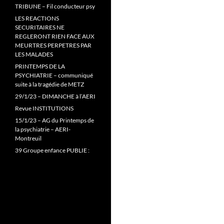
TRIBUNE – Fil conducteur psy
LES REACTIONS
SECURITAIRES NE
REGLERONT RIEN FACE AUX
MEURTRES PERPETRES PAR
LES MALADES
PRINTEMPS DE LA
PSYCHIATRIE – communiqué
suite à la tragédie de METZ
29/1/23 – DIMANCHE à l’AERI
Revue INSTITUTIONS
15/1/23 – AG du Printemps de
la psychiatrie – AERI-
Montreuil
39 Groupe enfance PUBLIE :