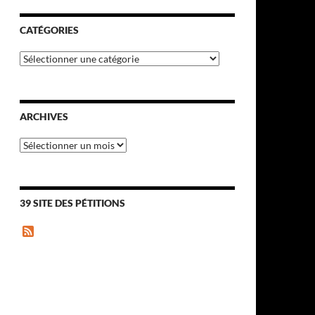
CATÉGORIES
Catégories
ARCHIVES
Archives
39 SITE DES PÉTITIONS
F
e
e
d