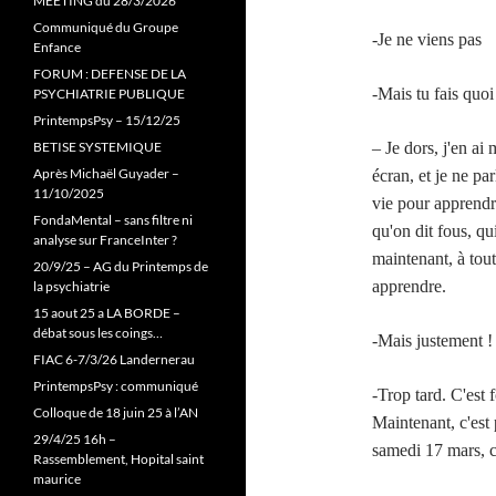
MEETING du 28/3/2026
Communiqué du Groupe
-Je ne viens pas
Enfance
FORUM : DEFENSE DE LA
-Mais tu fais quo
PSYCHIATRIE PUBLIQUE
PrintempsPsy – 15/12/25
BETISE SYSTEMIQUE
– Je dors, j'en ai
Après Michaël Guyader –
écran, et je ne pa
11/10/2025
vie pour apprendr
FondaMental – sans filtre ni
qu'on dit fous, qu
analyse sur FranceInter ?
maintenant, à tout
20/9/25 – AG du Printemps de
apprendre.
la psychiatrie
15 aout 25 a LA BORDE –
débat sous les coings…
-Mais justement ! 
FIAC 6-7/3/26 Landernerau
PrintempsPsy : communiqué
-Trop tard. C'est f
Colloque de 18 juin 25 à l’AN
Maintenant, c'est
29/4/25 16h –
samedi 17 mars, ce
Rassemblement, Hopital saint
maurice