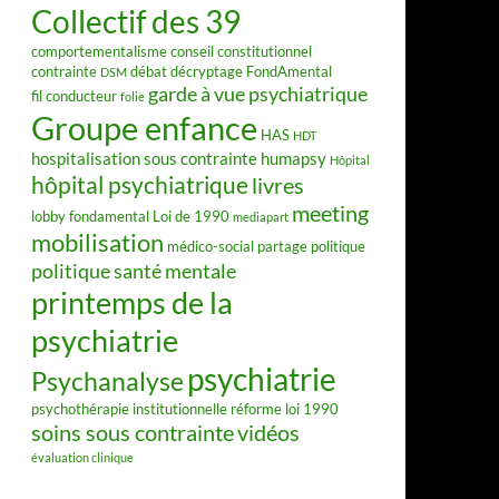
Collectif des 39
comportementalisme
conseil constitutionnel
contrainte
débat
décryptage FondAmental
DSM
garde à vue psychiatrique
fil conducteur
folie
Groupe enfance
HAS
HDT
hospitalisation sous contrainte
humapsy
Hôpital
hôpital psychiatrique
livres
meeting
lobby fondamental
Loi de 1990
mediapart
mobilisation
médico-social
partage
politique
politique santé mentale
printemps de la
psychiatrie
psychiatrie
Psychanalyse
psychothérapie institutionnelle
réforme loi 1990
soins sous contrainte
vidéos
évaluation clinique