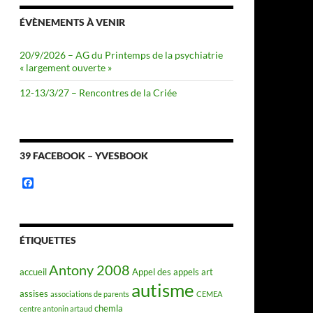
ÉVÈNEMENTS À VENIR
20/9/2026 – AG du Printemps de la psychiatrie
« largement ouverte »
12-13/3/27 – Rencontres de la Criée
39 FACEBOOK – YVESBOOK
F
a
c
e
b
o
ÉTIQUETTES
o
k
Antony 2008
accueil
Appel des appels
art
autisme
assises
associations de parents
CEMEA
chemla
centre antonin artaud