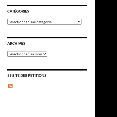
CATÉGORIES
Catégories
ARCHIVES
Archives
39 SITE DES PÉTITIONS
F
e
e
d