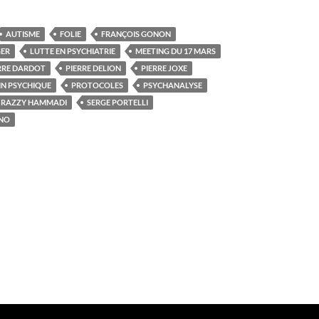
AUTISME
FOLIE
FRANÇOIS GONON
GER
LUTTE EN PSYCHIATRIE
MEETING DU 17 MARS
RRE DARDOT
PIERRE DELION
PIERRE JOXE
IN PSYCHIQUE
PROTOCOLES
PSYCHANALYSE
RAZZY HAMMADI
SERGE PORTELLI
INO