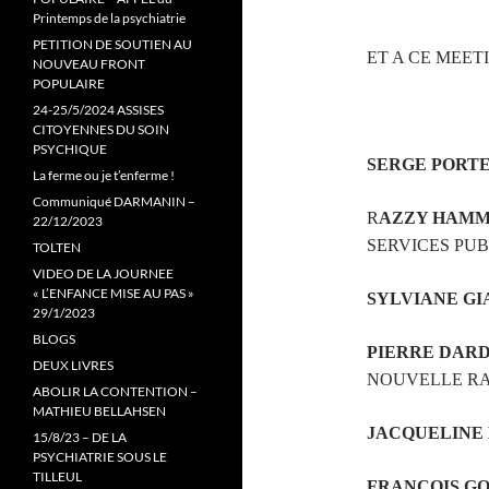
Printemps de la psychiatrie
PETITION DE SOUTIEN AU
ET A CE MEE
NOUVEAU FRONT
POPULAIRE
24-25/5/2024 ASSISES
CITOYENNES DU SOIN
PSYCHIQUE
SERGE PORTE
La ferme ou je t’enferme !
Communiqué DARMANIN –
R
AZZY HAMM
22/12/2023
SERVICES PUB
TOLTEN
VIDEO DE LA JOURNEE
« L’ENFANCE MISE AU PAS »
SYLVIANE GI
29/1/2023
BLOGS
PIERRE DAR
DEUX LIVRES
NOUVELLE R
ABOLIR LA CONTENTION –
MATHIEU BELLAHSEN
JACQUELINE
15/8/23 – DE LA
PSYCHIATRIE SOUS LE
TILLEUL
FRANÇOIS G