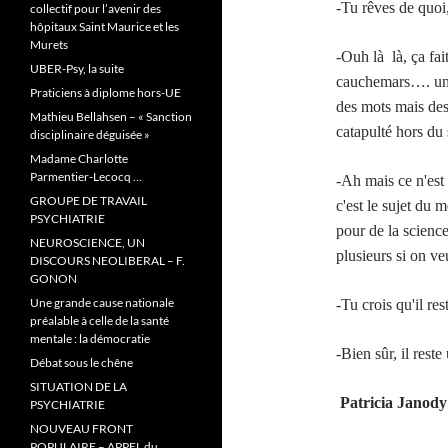
-Tu rêves de quoi,
collectif pour l’avenir des
hôpitaux Saint Maurice et les
Murets
-Ouh là là, ça fa
UBER-Psy, la suite
cauchemars…. un 
Praticiens à diplome hors-UE
des mots mais des
Mathieu Bellahsen – « Sanction
catapulté hors d
disciplinaire déguisée »
Madame Charlotte
Parmentier-Lecocq …
-Ah mais ce n'est 
GROUPE DE TRAVAIL
c'est le sujet du 
PSYCHIATRIE
pour de la science
NEUROSCIENCE, UN
plusieurs si on v
DISCOURS NEOLIBERAL – F.
GONON
Une grande cause nationale
-Tu crois qu'il re
préalable à celle de la santé
mentale : la démocratie
-Bien sûr, il reste
Débat sous le chêne
SITUATION DE LA
Patricia Janody
PSYCHIATRIE
NOUVEAU FRONT
POPULAIRE – APPEL du