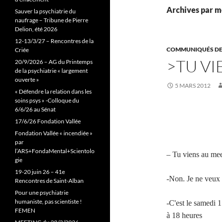
Archives par 
Sauver la psychiatrie du
naufrage – Tribune de Pierre
Delion, été 2026
12-13/3/27 – Rencontres de la
COMMUNIQUÉS DE
Criée
>TU VI
20/9/2026 – AG du Printemps
de la psychiatrie « largement
ouverte »
5 MARS 2012
« Défendre la relation dans les
soins psys » -Colloque du
6/6/26 au Sénat
17/6/26 Fondation Vallée
Fondation Vallée « incendiée »
par
l’ARS+FondaMental+Scientolo
– Tu viens au mee
gie
19-20 juin 26 – 41e
-Non. Je ne veux 
Rencontres de Saint-Alban
Pour une psychiatrie
humaniste, pas scientiste !
-C'est le samedi 
FEMEN
à 18 heures