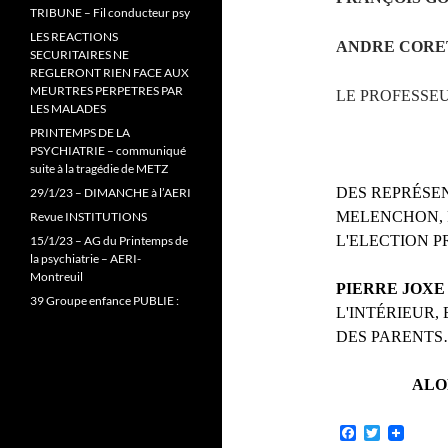
TRIBUNE – Fil conducteur psy
LES REACTIONS
ANDRE CORE
SECURITAIRES NE
REGLERONT RIEN FACE AUX
MEURTRES PERPETRES PAR
LE PROFESSE
LES MALADES
PRINTEMPS DE LA
PSYCHIATRIE – communiqué
suite à la tragédie de METZ
DES REPRÉSE
29/1/23 – DIMANCHE à l’AERI
MELENCHON, 
Revue INSTITUTIONS
L'ELECTION P
15/1/23 – AG du Printemps de
la psychiatrie – AERI-
Montreuil
PIERRE JOXE
39 Groupe enfance PUBLIE :
L'INTÉRIEUR,
DES PARENT
ALO
F
T