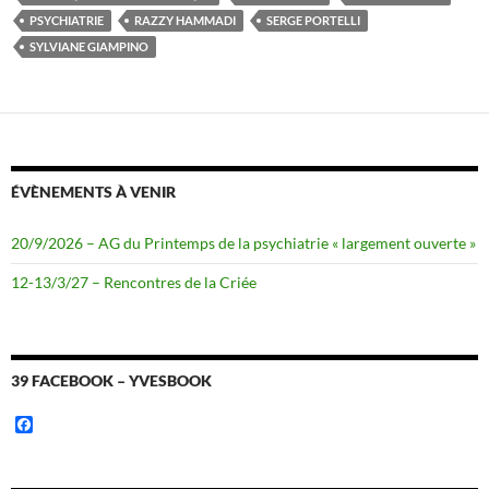
PSYCHIATRIE
RAZZY HAMMADI
SERGE PORTELLI
SYLVIANE GIAMPINO
ÉVÈNEMENTS À VENIR
20/9/2026 – AG du Printemps de la psychiatrie « largement ouverte »
12-13/3/27 – Rencontres de la Criée
39 FACEBOOK – YVESBOOK
F
a
c
e