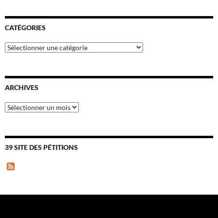
CATÉGORIES
Catégories
ARCHIVES
Archives
39 SITE DES PÉTITIONS
F
e
e
d