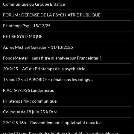
Communiqué du Groupe Enfance
FORUM : DEFENSE DE LA PSYCHIATRIE PUBLIQUE
PrintempsPsy – 15/12/25
BETISE SYSTEMIQUE
Après Michaël Guyader – 11/10/2025
FondaMental – sans filtre ni analyse sur FranceInter ?
20/9/25 – AG du Printemps de la psychiatrie
15 aout 25 a LA BORDE – débat sous les coings…
FIAC 6-7/3/26 Landernerau
PrintempsPsy : communiqué
Colloque de 18 juin 25 à l’AN
29/4/25 16h – Rassemblement, Hopital saint maurice
collectif pour l’avenir des hôpitaux Saint Maurice et les Murets