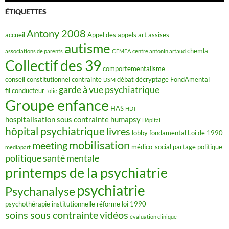
b
o
ÉTIQUETTES
o
k
Antony 2008
accueil
Appel des appels
art
assises
autisme
chemla
associations de parents
CEMEA
centre antonin artaud
Collectif des 39
comportementalisme
conseil constitutionnel
contrainte
débat
décryptage FondAmental
DSM
garde à vue psychiatrique
fil conducteur
folie
Groupe enfance
HAS
HDT
hospitalisation sous contrainte
humapsy
Hôpital
hôpital psychiatrique
livres
lobby fondamental
Loi de 1990
mobilisation
meeting
médico-social
partage
politique
mediapart
politique santé mentale
printemps de la psychiatrie
psychiatrie
Psychanalyse
psychothérapie institutionnelle
réforme loi 1990
soins sous contrainte
vidéos
évaluation clinique