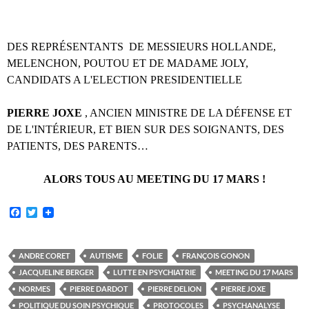
DES REPRÉSENTANTS DE MESSIEURS HOLLANDE,
MELENCHON, POUTOU ET DE MADAME JOLY,
CANDIDATS A L'ELECTION PRESIDENTIELLE
PIERRE JOXE
, ANCIEN MINISTRE DE LA DÉFENSE ET
DE L'INTÉRIEUR, ET BIEN SUR DES SOIGNANTS, DES
PATIENTS, DES PARENTS…
ALORS TOUS AU MEETING DU 17 MARS !
F
T
a
w
c
i
e
t
b
t
ANDRE CORET
AUTISME
FOLIE
FRANÇOIS GONON
o
e
JACQUELINE BERGER
LUTTE EN PSYCHIATRIE
MEETING DU 17 MARS
o
r
k
NORMES
PIERRE DARDOT
PIERRE DELION
PIERRE JOXE
POLITIQUE DU SOIN PSYCHIQUE
PROTOCOLES
PSYCHANALYSE