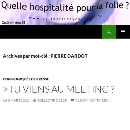
Recherche
Quelle hospitalité pour la folie?
ALLER
MENU
AU
PRINCI
CONTENU
Archives par mot-clé : PIERRE DARDOT
COMMUNIQUÉS DE PRESSE
>TU VIENS AU MEETING ?
5 MARS 2012
COLLECTIF DES 39
35 COMMENTAIRES