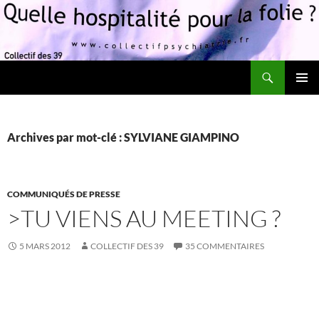
Recherche
Quelle hospitalité pour la folie?
ALLER
MENU
AU
PRINCI
CONTENU
Archives par mot-clé : SYLVIANE GIAMPINO
COMMUNIQUÉS DE PRESSE
>TU VIENS AU MEETING ?
5 MARS 2012
COLLECTIF DES 39
35 COMMENTAIRES