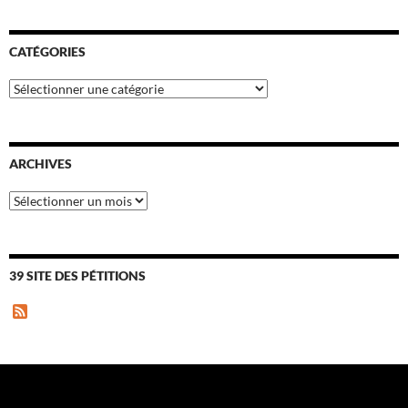
CATÉGORIES
Catégories
ARCHIVES
Archives
39 SITE DES PÉTITIONS
F
e
e
d