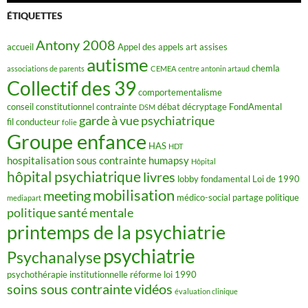
b
o
ÉTIQUETTES
o
k
Antony 2008
accueil
Appel des appels
art
assises
autisme
chemla
associations de parents
CEMEA
centre antonin artaud
Collectif des 39
comportementalisme
conseil constitutionnel
contrainte
débat
décryptage FondAmental
DSM
garde à vue psychiatrique
fil conducteur
folie
Groupe enfance
HAS
HDT
hospitalisation sous contrainte
humapsy
Hôpital
hôpital psychiatrique
livres
lobby fondamental
Loi de 1990
mobilisation
meeting
médico-social
partage
politique
mediapart
politique santé mentale
printemps de la psychiatrie
psychiatrie
Psychanalyse
psychothérapie institutionnelle
réforme loi 1990
soins sous contrainte
vidéos
évaluation clinique