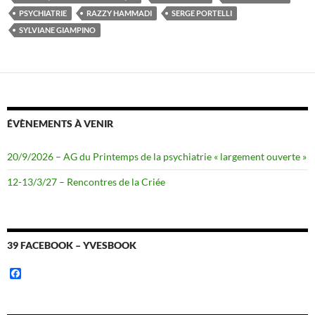
PSYCHIATRIE
RAZZY HAMMADI
SERGE PORTELLI
SYLVIANE GIAMPINO
ÉVÈNEMENTS À VENIR
20/9/2026 – AG du Printemps de la psychiatrie « largement ouverte »
12-13/3/27 – Rencontres de la Criée
39 FACEBOOK – YVESBOOK
F
a
c
e