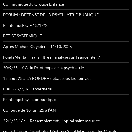
Communiqué du Groupe Enfance
FORUM : DEFENSE DE LA PSYCHIATRIE PUBLIQUE
PrintempsPsy – 15/12/25
BETISE SYSTEMIQUE
Après Michaël Guyader – 11/10/2025
FondaMental – sans filtre ni analyse sur FranceInter ?
20/9/25 – AG du Printemps de la psychiatrie
15 aout 25 a LA BORDE – débat sous les coings…
FIAC 6-7/3/26 Landernerau
PrintempsPsy : communiqué
Colloque de 18 juin 25 à l’AN
29/4/25 16h – Rassemblement, Hopital saint maurice
collectif pour l’avenir des hôpitaux Saint Maurice et les Murets