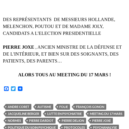
DES REPRÉSENTANTS DE MESSIEURS HOLLANDE,
MELENCHON, POUTOU ET DE MADAME JOLY,
CANDIDATS A L'ELECTION PRESIDENTIELLE
PIERRE JOXE
, ANCIEN MINISTRE DE LA DÉFENSE ET
DE L'INTÉRIEUR, ET BIEN SUR DES SOIGNANTS, DES
PATIENTS, DES PARENTS…
ALORS TOUS AU MEETING DU 17 MARS !
F
T
a
w
c
i
e
t
b
t
ANDRE CORET
AUTISME
FOLIE
FRANÇOIS GONON
o
e
JACQUELINE BERGER
LUTTE EN PSYCHIATRIE
MEETING DU 17 MARS
o
r
k
NORMES
PIERRE DARDOT
PIERRE DELION
PIERRE JOXE
POLITIQUE DU SOIN PSYCHIQUE
PROTOCOLES
PSYCHANALYSE