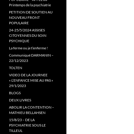
Printemps de la psychiatrie
PETITION DE SOUTIEN AU
NOUVEAU FRONT
POPULAIRE
24-25/5/2024 ASSISES
CITOYENNES DU SOIN
PSYCHIQUE
La ferme ou je t’enferme !
Communiqué DARMANIN –
22/12/2023
TOLTEN
VIDEO DE LA JOURNEE
« L’ENFANCE MISE AU PAS »
29/1/2023
BLOGS
DEUX LIVRES
ABOLIR LA CONTENTION –
MATHIEU BELLAHSEN
15/8/23 – DE LA
PSYCHIATRIE SOUS LE
TILLEUL