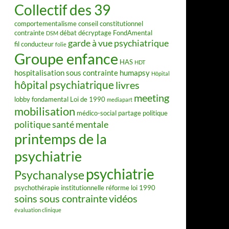
Collectif des 39
comportementalisme
conseil constitutionnel
contrainte
débat
décryptage FondAmental
DSM
garde à vue psychiatrique
fil conducteur
folie
Groupe enfance
HAS
HDT
hospitalisation sous contrainte
humapsy
Hôpital
hôpital psychiatrique
livres
meeting
lobby fondamental
Loi de 1990
mediapart
mobilisation
médico-social
partage
politique
politique santé mentale
printemps de la
psychiatrie
psychiatrie
Psychanalyse
psychothérapie institutionnelle
réforme loi 1990
soins sous contrainte
vidéos
évaluation clinique