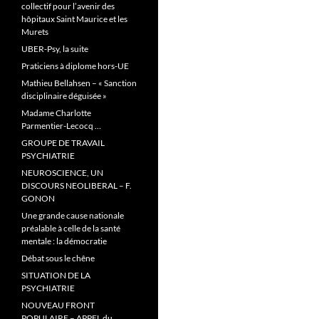
collectif pour l’avenir des
hôpitaux Saint Maurice et les
Murets
UBER-Psy, la suite
Praticiens à diplome hors-UE
Mathieu Bellahsen – « Sanction
disciplinaire déguisée »
Madame Charlotte
Parmentier-Lecocq …
GROUPE DE TRAVAIL
PSYCHIATRIE
NEUROSCIENCE, UN
DISCOURS NEOLIBERAL – F.
GONON
Une grande cause nationale
préalable à celle de la santé
mentale : la démocratie
Débat sous le chêne
SITUATION DE LA
PSYCHIATRIE
NOUVEAU FRONT
POPULAIRE – APPEL du