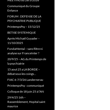
MEETING du 28/3/2026
Communiqué du Groupe
Enfance
FORUM : DEFENSE DE LA
PSYCHIATRIE PUBLIQUE
PrintempsPsy – 15/12/25
BETISE SYSTEMIQUE
Après Michaël Guyader –
11/10/2025
FondaMental – sans filtre ni
analyse sur FranceInter ?
20/9/25 – AG du Printemps de
la psychiatrie
15 aout 25 a LA BORDE –
débat sous les coings…
FIAC 6-7/3/26 Landernerau
PrintempsPsy : communiqué
Colloque de 18 juin 25 à l’AN
29/4/25 16h –
Rassemblement, Hopital saint
maurice