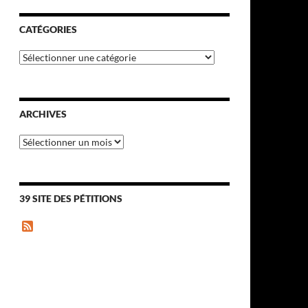
CATÉGORIES
Catégories
ARCHIVES
Archives
39 SITE DES PÉTITIONS
F
e
e
d