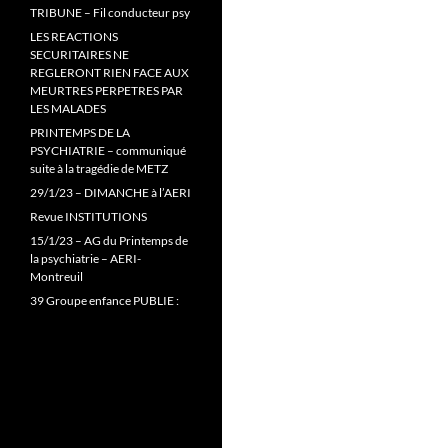
TRIBUNE – Fil conducteur psy
LES REACTIONS
SECURITAIRES NE
REGLERONT RIEN FACE AUX
MEURTRES PERPETRES PAR
LES MALADES
PRINTEMPS DE LA
PSYCHIATRIE – communiqué
suite à la tragédie de METZ
29/1/23 – DIMANCHE à l’AERI
Revue INSTITUTIONS
15/1/23 – AG du Printemps de
la psychiatrie – AERI-
Montreuil
39 Groupe enfance PUBLIE :