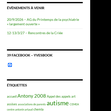
ÉVÈNEMENTS À VENIR
20/9/2026 – AG du Printemps de la psychiatrie
« largement ouverte »
12-13/3/27 – Rencontres de la Criée
39 FACEBOOK – YVESBOOK
F
a
c
e
b
o
ÉTIQUETTES
o
k
Antony 2008
accueil
Appel des appels
art
autisme
assises
associations de parents
CEMEA
chemla
centre antonin artaud