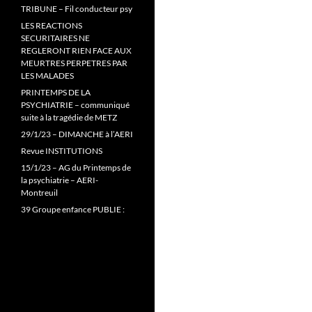
TRIBUNE – Fil conducteur psy
LES REACTIONS
SECURITAIRES NE
REGLERONT RIEN FACE AUX
MEURTRES PERPETRES PAR
LES MALADES
PRINTEMPS DE LA
PSYCHIATRIE – communiqué
suite à la tragédie de METZ
29/1/23 – DIMANCHE à l’AERI
Revue INSTITUTIONS
15/1/23 – AG du Printemps de
la psychiatrie – AERI-
Montreuil
39 Groupe enfance PUBLIE :