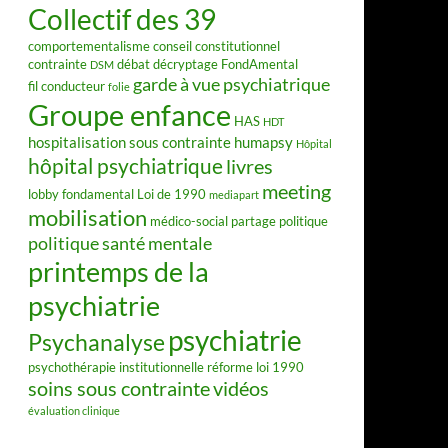
Collectif des 39
comportementalisme
conseil constitutionnel
contrainte
débat
décryptage FondAmental
DSM
garde à vue psychiatrique
fil conducteur
folie
Groupe enfance
HAS
HDT
hospitalisation sous contrainte
humapsy
Hôpital
hôpital psychiatrique
livres
meeting
lobby fondamental
Loi de 1990
mediapart
mobilisation
médico-social
partage
politique
politique santé mentale
printemps de la
psychiatrie
psychiatrie
Psychanalyse
psychothérapie institutionnelle
réforme loi 1990
soins sous contrainte
vidéos
évaluation clinique