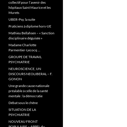
collectif pour l’avenir des
hôpitaux Saint Maurice et les
Murets
UBER-Psy, la suite
Praticiens à diplome hors-UE
Mathieu Bellahsen – « Sanction
disciplinaire déguisée »
Madame Charlotte
Parmentier-Lecocq …
GROUPE DE TRAVAIL
PSYCHIATRIE
NEUROSCIENCE, UN
DISCOURS NEOLIBERAL – F.
GONON
Une grande cause nationale
préalable à celle de la santé
mentale : la démocratie
Débat sous le chêne
SITUATION DE LA
PSYCHIATRIE
NOUVEAU FRONT
POPULAIRE – APPEL du