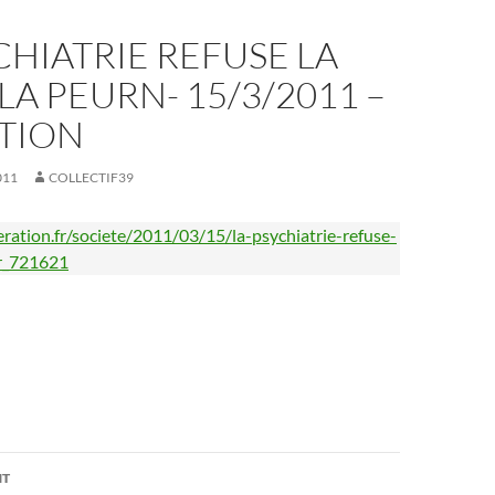
CHIATRIE REFUSE LA
 LA PEURN- 15/3/2011 –
ATION
011
COLLECTIF39
eration.fr/societe/2011/03/15/la-psychiatrie-refuse-
ur_721621
on
NT