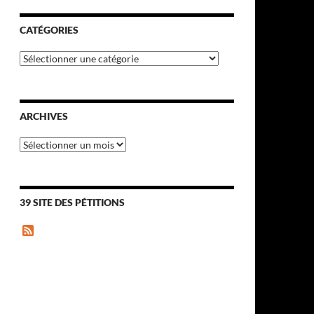
CATÉGORIES
Catégories
ARCHIVES
Archives
39 SITE DES PÉTITIONS
F
e
e
d