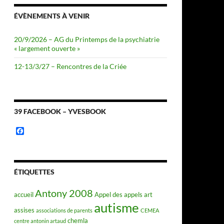
ÉVÈNEMENTS À VENIR
20/9/2026 – AG du Printemps de la psychiatrie
« largement ouverte »
12-13/3/27 – Rencontres de la Criée
39 FACEBOOK – YVESBOOK
F
a
c
e
b
o
ÉTIQUETTES
o
k
Antony 2008
accueil
Appel des appels
art
autisme
assises
associations de parents
CEMEA
chemla
centre antonin artaud