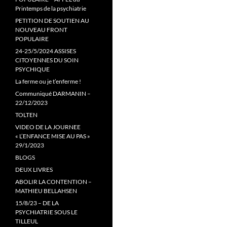
Printemps de la psychiatrie
PETITION DE SOUTIEN AU
NOUVEAU FRONT
POPULAIRE
24-25/5/2024 ASSISES
CITOYENNES DU SOIN
PSYCHIQUE
La ferme ou je t’enferme !
Communiqué DARMANIN –
22/12/2023
TOLTEN
VIDEO DE LA JOURNEE
« L’ENFANCE MISE AU PAS »
29/1/2023
BLOGS
DEUX LIVRES
ABOLIR LA CONTENTION –
MATHIEU BELLAHSEN
15/8/23 – DE LA
PSYCHIATRIE SOUS LE
TILLEUL