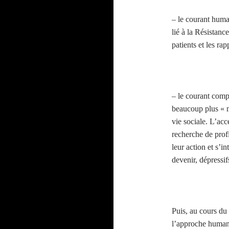
– le courant huma
lié à la Résistanc
patients et les ra
– le courant comp
beaucoup plus « m
vie sociale. L’acc
recherche de profi
leur action et s’i
devenir, dépressif
Puis, au cours du
l’approche humani