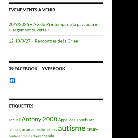
ÉVÈNEMENTS À VENIR
20/9/2026 – AG du Printemps de la psychiatrie
« largement ouverte »
12-13/3/27 – Rencontres de la Criée
39 FACEBOOK – YVESBOOK
F
a
c
e
b
o
ÉTIQUETTES
o
k
Antony 2008
accueil
Appel des appels
art
autisme
assises
associations de parents
CEMEA
chemla
centre antonin artaud