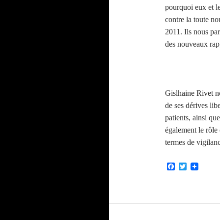
pourquoi eux et le
contre la toute no
2011. Ils nous par
des nouveaux rapp
Gislhaine Rivet no
de ses dérives lib
patients, ainsi qu
également le rôle
termes de vigilanc
F
T
a
w
c
i
e
t
b
t
o
e
o
r