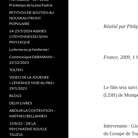
Printemps de la psychiatrie
PETITION DE SOUTIEN AU
NOUVEAU FRONT
POPULAIRE
Réalisé par Phili
24-25/5/2024 ASSISES
CITOYENNES DU SOIN
PSYCHIQUE
La ferme ou je t’enferme !
Communiqué DARMANIN –
France, 2009, 1 h
22/12/2023
TOLTEN
VIDEO DE LA JOURNEE
« L’ENFANCE MISE AU PAS »
Le film sera suiv
29/1/2023
(LDH) de Montpel
BLOGS
DEUX LIVRES
ABOLIR LA CONTENTION –
MATHIEU BELLAHSEN
15/8/23 – DE LA
Intervenants : Gi
PSYCHIATRIE SOUS LE
du Groupe de Tra
TILLEUL