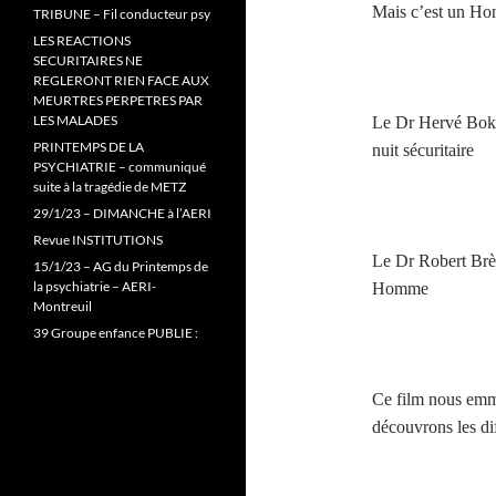
Mais c’est un H
TRIBUNE – Fil conducteur psy
LES REACTIONS
SECURITAIRES NE
REGLERONT RIEN FACE AUX
MEURTRES PERPETRES PAR
LES MALADES
Le Dr Hervé Bokob
PRINTEMPS DE LA
nuit sécuritaire
PSYCHIATRIE – communiqué
suite à la tragédie de METZ
29/1/23 – DIMANCHE à l’AERI
Revue INSTITUTIONS
Le Dr Robert Brès,
15/1/23 – AG du Printemps de
la psychiatrie – AERI-
Homme
Montreuil
39 Groupe enfance PUBLIE :
Ce film nous emm
découvrons les di