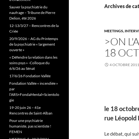
Archives de cat
Sauver la psychiatrie du
naufrage – Tribune de Pierre
Delion, été 2026
12-13/3/27 – Rencontres de la
MEETINGS, INTER
Criée
>ON L'
20/9/2026 – AG du Printemps
de la psychiatrie « largement
18 OCT
ouverte »
« Défendre la relation dans les
soins psys » -Colloque du
4 OCTOBRE 201
6/6/26 au Sénat
17/6/26 Fondation Vallée
Fondation Vallée « incendiée »
par
l’ARS+FondaMental+Scientolo
gie
le 18 octobr
19-20 juin 26 – 41e
Rencontres de Saint-Alban
rue Léopold 
Pour une psychiatrie
humaniste, pas scientiste !
FEMEN
Le débat, qui su