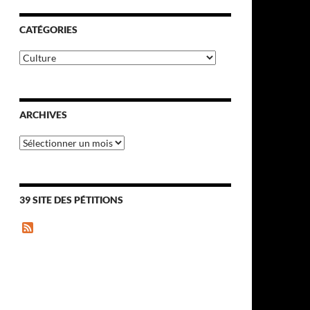
CATÉGORIES
Catégories
ARCHIVES
Archives
39 SITE DES PÉTITIONS
F
e
e
d