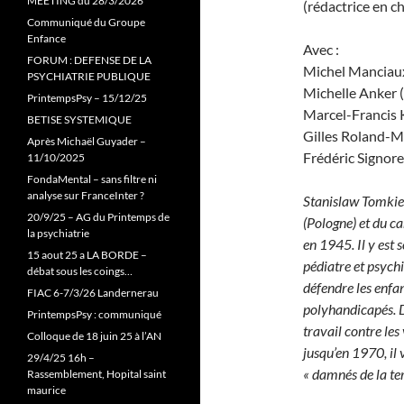
MEETING du 28/3/2026
(rédactrice en c
Communiqué du Groupe
Enfance
Avec :
FORUM : DEFENSE DE LA
Michel Manciaux 
PSYCHIATRIE PUBLIQUE
Michelle Anker 
PrintempsPsy – 15/12/25
Marcel-Francis 
BETISE SYSTEMIQUE
Gilles Roland-M
Après Michaël Guyader –
Frédéric Signore
11/10/2025
FondaMental – sans filtre ni
analyse sur FranceInter ?
Stanislaw Tomkiew
20/9/25 – AG du Printemps de
(Pologne) et du c
la psychiatrie
en 1945. Il y est 
15 aout 25 a LA BORDE –
pédiatre et psychi
débat sous les coings…
défendre les enfan
FIAC 6-7/3/26 Landernerau
polyhandicapés. D
PrintempsPsy : communiqué
travail contre les
Colloque de 18 juin 25 à l’AN
jusqu’en 1970, il 
29/4/25 16h –
« damnés de la ter
Rassemblement, Hopital saint
maurice