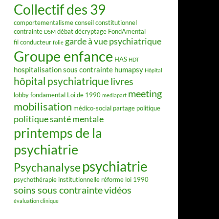
Collectif des 39
comportementalisme
conseil constitutionnel
contrainte
débat
décryptage FondAmental
DSM
garde à vue psychiatrique
fil conducteur
folie
Groupe enfance
HAS
HDT
hospitalisation sous contrainte
humapsy
Hôpital
hôpital psychiatrique
livres
meeting
lobby fondamental
Loi de 1990
mediapart
mobilisation
médico-social
partage
politique
politique santé mentale
printemps de la
psychiatrie
psychiatrie
Psychanalyse
psychothérapie institutionnelle
réforme loi 1990
soins sous contrainte
vidéos
évaluation clinique